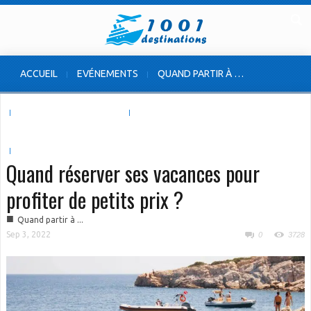
ACCUEIL
EVÉNEMENTS
QUAND PARTIR À …
VOYAGE À L’ÉTRANGER
VOYAGE EN FRANCE
INSOLITES & ORIGINALES
Quand réserver ses vacances pour
profiter de petits prix ?
■
Quand partir à ...
Sep 3, 2022
0
3728