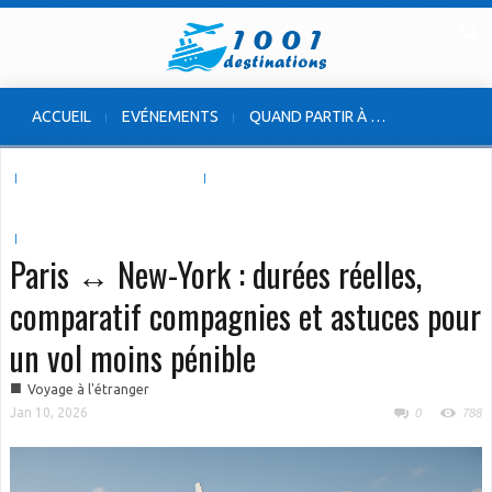
ACCUEIL
EVÉNEMENTS
QUAND PARTIR À …
VOYAGE À L’ÉTRANGER
VOYAGE EN FRANCE
INSOLITES & ORIGINALES
Paris ↔ New-York : durées réelles,
comparatif compagnies et astuces pour
un vol moins pénible
■
Voyage à l'étranger
Jan 10, 2026
0
788