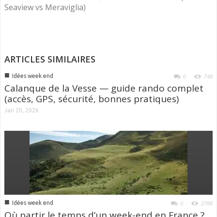
Seaview vs Meraviglia)
ARTICLES SIMILAIRES
■
Idées week end
0
748
Calanque de la Vesse — guide rando complet
(accès, GPS, sécurité, bonnes pratiques)
Jan 20, 2026
■
Idées week end
0
2788
Où partir le temps d’un week-end en France ?