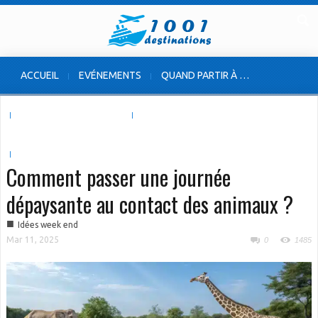
ACCUEIL
EVÉNEMENTS
QUAND PARTIR À …
VOYAGE À L’ÉTRANGER
VOYAGE EN FRANCE
INSOLITES & ORIGINALES
Comment passer une journée
dépaysante au contact des animaux ?
■
Idées week end
Mar 11, 2025
0
1485